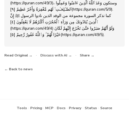
، وستكون
وَعَدَ ٱللَّهُ ٱلَّذِينَ ءَامَنُوا وَعَمِلُوا
(https://quran.com/49/3)
.
ٱلصَّـٰلِحَـٰتِ ۙ لَهُم مَّغْفِرَةٌ وَأَجْرٌ عَظِيمٌ [٩](https://quran.com/5/9)
كما تذكر السورة مجموعة من الوفد الذين نادوا الرسول ﷺ
إِنَّ
ٱلَّذِينَ يُنَادُونَكَ مِن وَرَآءِ ٱلْحُجُرَٰتِ أَكْثَرُهُمْ لَا يَعْقِلُونَ [٤]
(https://quran.com/49/4) وَلَوْ أَنَّهُمْ صَبَرُوا حَتَّىٰ تَخْرُجَ إِلَيْهِمْ لَكَانَ
.
خَيْرًا لَّهُمْ ۚ وَٱللَّهُ غَفُورٌ رَّحِيمٌ [٥](https://quran.com/49/5)
·
·
Read Original →
Discuss with AI →
Share →
← Back to news
·
·
·
·
·
·
Tools
Pricing
MCP
Docs
Privacy
Status
Source