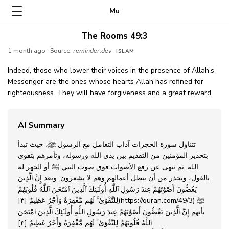
Mu
The Rooms 49:3
1 month ago
· Source:
reminder.dev
·
ISLAM
Indeed, those who lower their voices in the presence of Allah’s
Messenger are the ones whose hearts Allah has refined for
righteousness. They will have forgiveness and a great reward.
AI Summary
تتناول سورة الحجرات آداب التعامل مع الرسول ﷺ، حيث تبدأ
بتحذير المؤمنين من التقديم بين يدي الله ورسوله، وتأمرهم بتقوى
الله. ثم تنهى عن رفع الأصوات فوق صوت النبي ﷺ أو الجهر له
بالقول، وتحذر من أن تبطل أعمالهم وهم لا يشعرون. وتعد
إِنَّ ٱلَّذِينَ
يَغُضُّونَ أَصْوَٰتَهُمْ عِندَ رَسُولِ ٱللَّهِ أُولَـٰٓئِكَ ٱلَّذِينَ ٱمْتَحَنَ ٱللَّهُ قُلُوبَهُمْ
ﷺ
لِلتَّقْوَىٰ ۚ لَهُم مَّغْفِرَةٌ وَأَجْرٌ عَظِيمٌ [٣](https://quran.com/49/3)
بأنهم
إِنَّ ٱلَّذِينَ يَغُضُّونَ أَصْوَٰتَهُمْ عِندَ رَسُولِ ٱللَّهِ أُولَـٰٓئِكَ ٱلَّذِينَ ٱمْتَحَنَ
ٱللَّهُ قُلُوبَهُمْ لِلتَّقْوَىٰ ۚ لَهُم مَّغْفِرَةٌ وَأَجْرٌ عَظِيمٌ [٣]